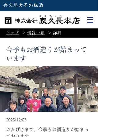
奥久慈大子の地酒
トップ
＞
情報一覧
＞
詳細
今季もお酒造りが始まって
います
2025/12/03
おかげさまで、今季もお酒造りが始まっ
ております。